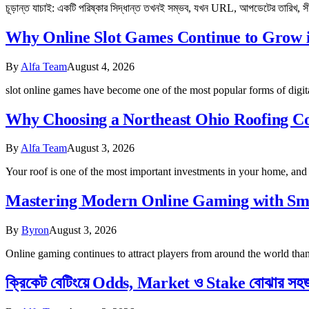
চূড়ান্ত যাচাই: একটি পরিষ্কার সিদ্ধান্ত তখনই সম্ভব, যখন URL, আপডেটের তারিখ, সী
Why Online Slot Games Continue to Grow i
By
Alfa Team
August 4, 2026
slot online games have become one of the most popular forms of digi
Why Choosing a Northeast Ohio Roofing 
By
Alfa Team
August 3, 2026
Your roof is one of the most important investments in your home, and
Mastering Modern Online Gaming with Sma
By
Byron
August 3, 2026
Online gaming continues to attract players from around the world tha
ক্রিকেট বেটিংয়ে Odds, Market ও Stake বোঝার সহ