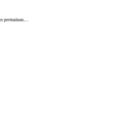
ngan permainan…