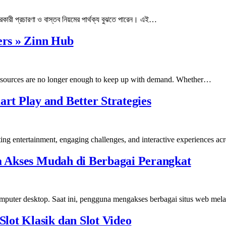
কারী প্রচারণা ও বাস্তব নিয়মের পার্থক্য বুঝতে পারেন। এই…
ers » Zinn Hub
 resources are no longer enough to keep up with demand. Whether…
t Play and Better Strategies
iting entertainment, engaging challenges, and interactive experiences a
ya Akses Mudah di Berbagai Perangkat
 komputer desktop. Saat ini, pengguna mengakses berbagai situs web mel
lot Klasik dan Slot Video